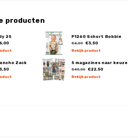
e producten
dy 25
P1260 Schort Bobbie
6,00
€3,50
€4,00
roduct
Bekijk product
Poncho Zack
5 magazines naar keuze
3,50
€22,50
€40,00
roduct
Bekijk product