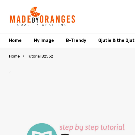
Home
My Image
B-Trendy
Qjutie & the Qju
Home
Tutorial B2552