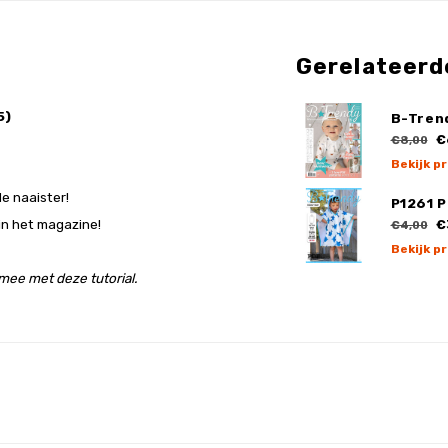
Gerelateerd
5)
B-Tren
€
€8,00
Bekijk p
de naaister!
P1261 
 in het magazine!
€
€4,00
Bekijk p
mee met deze tutorial.