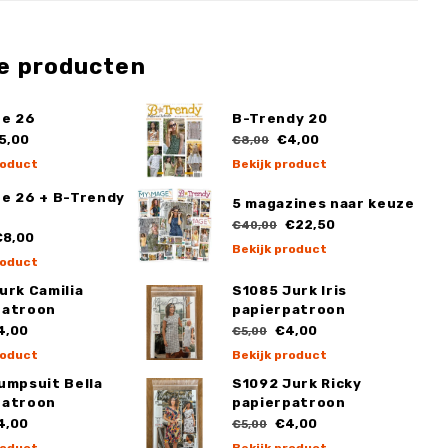
e producten
ge 26
B-Trendy 20
5,00
€4,00
€8,00
roduct
Bekijk product
ge 26 + B-Trendy
5 magazines naar keuze
€22,50
€40,00
8,00
Bekijk product
roduct
urk Camilia
S1085 Jurk Iris
patroon
papierpatroon
4,00
€4,00
€5,00
roduct
Bekijk product
umpsuit Bella
S1092 Jurk Ricky
patroon
papierpatroon
4,00
€4,00
€5,00