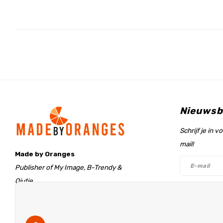
Nieuwsb
Schrijf je in 
mail!
Made by Oranges
Publisher of My Image, B-Trendy &
Qjutie
Retentieweg 20
Volg on
7572 PH Oldenzaal
The Netherlands