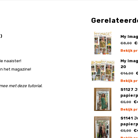
Gerelateerd
)
My Ima
€
€8,00
Bekijk p
de naaister!
My Ima
20
 in het magazine!
€
€16,00
Bekijk p
mee met deze tutorial.
S1127 J
papier
€
€5,00
Bekijk p
S1141 J
papier
€
€5,00