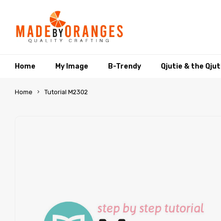
Home
My Image
B-Trendy
Qjutie & the Qju
Home
Tutorial M2302