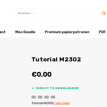
test
Miss Doodle
Premium papierpatronen
PDF 
Tutorial M2302
€0,00
DIRECT TE DOWNLOADEN
0
0
:
0
0
:
0
0
:
0
0
Tutorial M2302
Lees meer