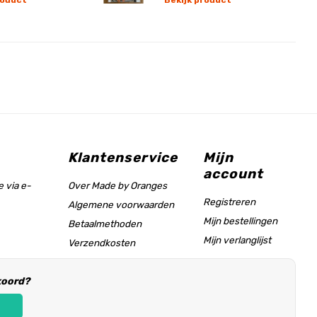
roduct
Bekijk product
Klantenservice
Mijn
account
 via e-
Over Made by Oranges
Registreren
Algemene voorwaarden
Mijn bestellingen
Betaalmethoden
Mijn verlanglijst
Verzendkosten
Maattabel & helppagina
koord?
Informatie voor
winkeliers