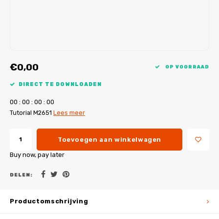
My Image tutorials
B-Trendy rectificaties
Gratis naaipatronen
My Image rectificaties
Applicaties
PDF-Printservice
€0,00
OP VOORRAAD
DIRECT TE DOWNLOADEN
0
0
:
0
0
:
0
0
:
0
0
Tutorial M2651
Lees meer
Toevoegen aan winkelwagen
Buy now, pay later
DELEN:
Productomschrijving