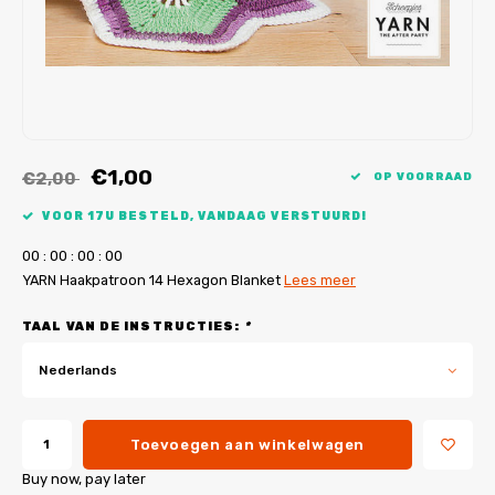
My Image tutorials
B-Trendy rectificaties
Gratis naaipatronen
My Image rectificaties
Applicaties
PDF-Printservice
€1,00
€2,00
OP VOORRAAD
VOOR 17U BESTELD, VANDAAG VERSTUURD!
0
0
:
0
0
:
0
0
:
0
0
YARN Haakpatroon 14 Hexagon Blanket
Lees meer
TAAL VAN DE INSTRUCTIES:
*
Nederlands
Toevoegen aan winkelwagen
Buy now, pay later