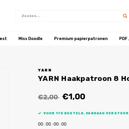
test
Miss Doodle
Premium papierpatronen
PDF 
YARN
YARN Haakpatroon 8 H
€1,00
€2,00
VOOR 17U BESTELD, VANDAAG VERSTUUR
0
0
:
0
0
:
0
0
:
0
0