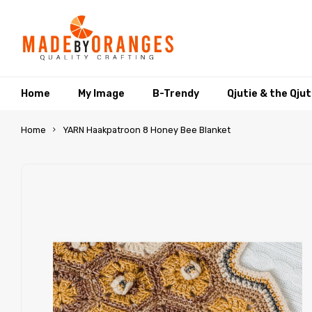
Home
My Image
B-Trendy
Qjutie & the Qju
Home
YARN Haakpatroon 8 Honey Bee Blanket