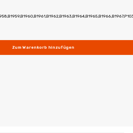
1958,B1959,B1960,B1961,B1962,B1963,B1964,B1965,B1966,B1967,P10
Zum Warenkorb hinzufügen