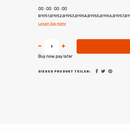
0
0
:
0
0
:
0
0
:
0
0
B1951,B1952,B1953,B1954,B1955,B1956,B1957,B
Lesen Sie mehr
Buy now, pay later
DIESES PRODUKT TEILEN: