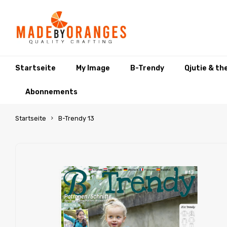
Startseite
My Image
B-Trendy
Qjutie & th
Abonnements
Startseite
B-Trendy 13