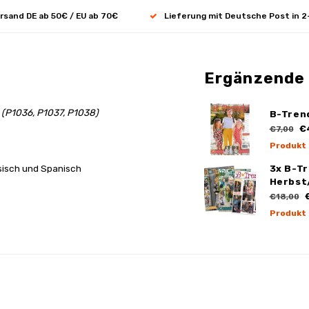
rsand DE ab 50€ / EU ab 70€
Lieferung mit Deutsche Post in 2
Ergänzende
!
(P1036, P1037, P1038)
B-Tren
€
€7,00
Produkt
ösisch und Spanisch
3x B-T
Herbst
€
€18,00
Produkt