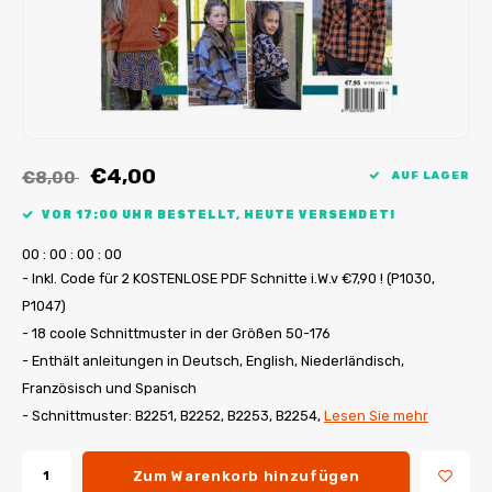
My Image Tutorials
B-Trendy Korrekturen
Freebooks
My Image Korrekturen
Applikationen
Ebook Plotservice
€4,00
€8,00
AUF LAGER
VOR 17:00 UHR BESTELLT, HEUTE VERSENDET!
0
0
:
0
0
:
0
0
:
0
0
- Inkl. Code für 2 KOSTENLOSE PDF Schnitte i.W.v €7,90 ! (P1030,
P1047)
- 18 coole Schnittmuster in der Größen 50-176
- Enthält anleitungen in Deutsch, English, Niederländisch,
Französisch und Spanisch
- Schnittmuster: B2251, B2252, B2253, B2254,
Lesen Sie mehr
Zum Warenkorb hinzufügen