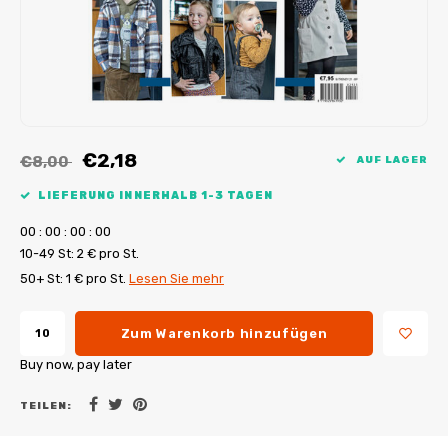
My Image Tutorials
B-Trendy Korrekturen
Freebooks
My Image Korrekturen
Applikationen
Ebook Plotservice
€2,18
€8,00
AUF LAGER
LIEFERUNG INNERHALB 1-3 TAGEN
0
0
:
0
0
:
0
0
:
0
0
10-49 St: 2 € pro St.
50+ St: 1 € pro St.
Lesen Sie mehr
Zum Warenkorb hinzufügen
Buy now, pay later
TEILEN: