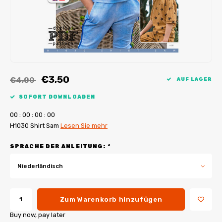
My Image Tutorials
B-Trendy Korrekturen
Freebooks
My Image Korrekturen
Applikationen
Ebook Plotservice
€3,50
€4,00
AUF LAGER
SOFORT DOWNLOADEN
0
0
:
0
0
:
0
0
:
0
0
H1030 Shirt Sam
Lesen Sie mehr
SPRACHE DER ANLEITUNG:
*
Niederländisch
Zum Warenkorb hinzufügen
Buy now, pay later