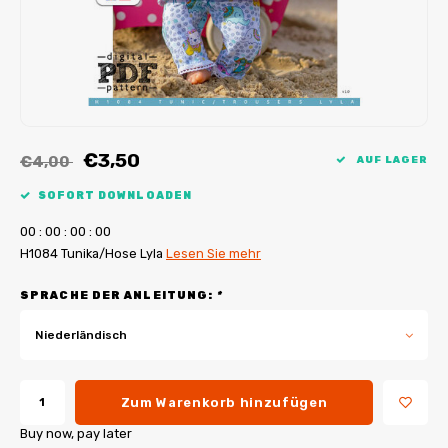
My Image Tutorials
B-Trendy Korrekturen
Freebooks
My Image Korrekturen
Applikationen
Ebook Plotservice
€3,50
€4,00
AUF LAGER
SOFORT DOWNLOADEN
0
0
:
0
0
:
0
0
:
0
0
H1084 Tunika/Hose Lyla
Lesen Sie mehr
SPRACHE DER ANLEITUNG:
*
Niederländisch
Zum Warenkorb hinzufügen
Buy now, pay later