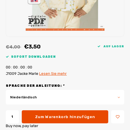
My Image Tutorials
B-Trendy Korrekturen
Freebooks
My Image Korrekturen
Applikationen
Ebook Plotservice
€3,50
€4,00
AUF LAGER
SOFORT DOWNLOADEN
0
0
:
0
0
:
0
0
:
0
0
J1009 Jacke Marle
Lesen Sie mehr
SPRACHE DER ANLEITUNG:
*
Niederländisch
Zum Warenkorb hinzufügen
Buy now, pay later