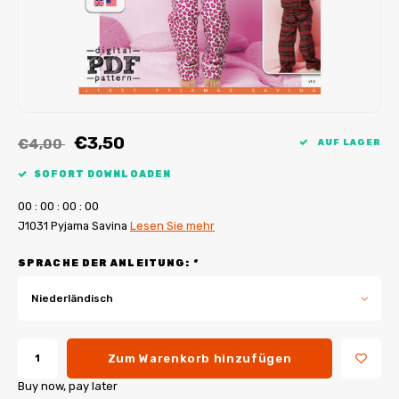
My Image Tutorials
B-Trendy Korrekturen
Freebooks
My Image Korrekturen
Applikationen
Ebook Plotservice
€3,50
€4,00
AUF LAGER
SOFORT DOWNLOADEN
0
0
:
0
0
:
0
0
:
0
0
J1031 Pyjama Savina
Lesen Sie mehr
SPRACHE DER ANLEITUNG:
*
Niederländisch
Zum Warenkorb hinzufügen
Buy now, pay later