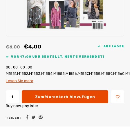
My Image Tutorials
B-Trendy Korrekturen
Freebooks
My Image Korrekturen
Applikationen
Ebook Plotservice
€4,00
€6,00
AUF LAGER
VOR 17:00 UHR BESTELLT, HEUTE VERSENDET!
0
0
:
0
0
:
0
0
:
0
0
M1851,M1852,M1853,M1854,M1855,M1856,M1857,M1858,M1859,M1860,M1
Lesen Sie mehr
Zum Warenkorb hinzufügen
Buy now, pay later
TEILEN: