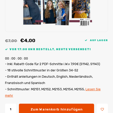
My Image Tutorials
B-Trendy Korrekturen
Freebooks
My Image Korrekturen
Applikationen
Ebook Plotservice
€4,00
€7,00
AUF LAGER
VOR 17:00 UHR BESTELLT, HEUTE VERSENDET!
0
0
:
0
0
:
0
0
:
0
0
- Inkl. Rabatt-Code für 2 PDF-Schnitte i.W.v 7,90€ (S1142, S1143)
- 18 stilvolle Schnittmuster in der Größen 34-52
- Enthält anleitungen in Deutsch, English, Niederländisch,
Französisch und Spanisch
- Schnittmuster: M2151, M2152, M2153, M2154, M2155,
Lesen Sie
mehr
Zum Warenkorb hinzufügen