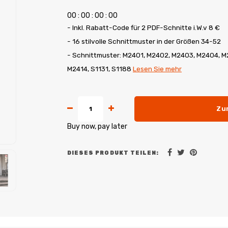
0
0
:
0
0
:
0
0
:
0
0
- Inkl. Rabatt-Code für 2 PDF-Schnitte i.W.v 8 €
- 16 stilvolle Schnittmuster in der Größen 34-52
- Schnittmuster: M2401, M2402, M2403, M2404, M
M2414, S1131, S1188
Lesen Sie mehr
Zu
Buy now, pay later
DIESES PRODUKT TEILEN: