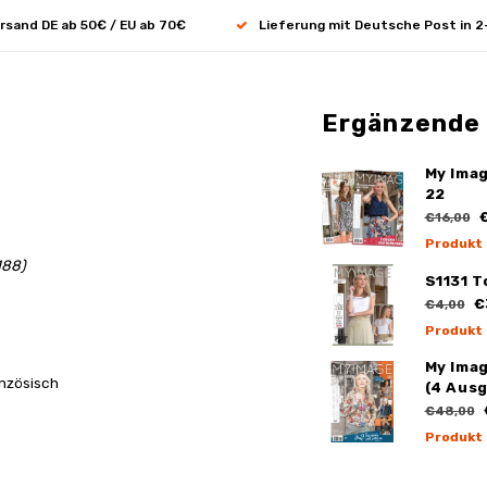
rsand DE ab 50€ / EU ab 70€
Lieferung mit Deutsche Post in 2
Ergänzende
My Ima
22
€
€16,00
Produkt
188)
S1131 T
€
€4,00
Produkt
My Ima
anzösisch
(4 Aus
€48,00
Produkt