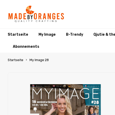
Startseite
My Image
B-Trendy
Qjutie & th
Abonnements
Startseite
My Image 28