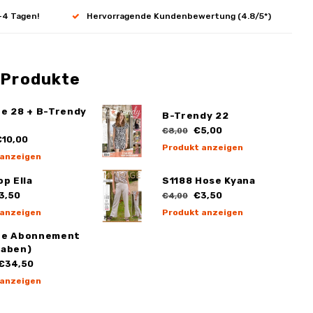
-4 Tagen!
Hervorragende Kundenbewertung (4.8/5*)
 Produkte
ge 28 + B-Trendy
B-Trendy 22
€5,00
€8,00
10,00
Produkt anzeigen
 anzeigen
op Ella
S1188 Hose Kyana
3,50
€3,50
€4,00
 anzeigen
Produkt anzeigen
ge Abonnement
gaben)
€34,50
 anzeigen