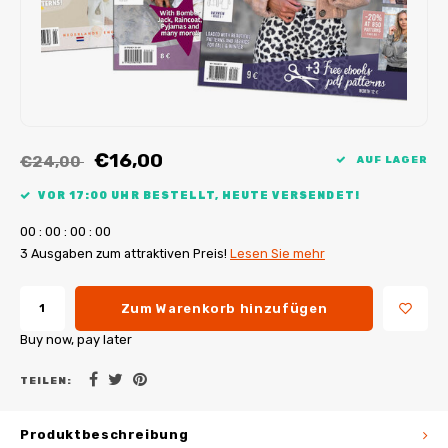
My Image Tutorials
B-Trendy Korrekturen
Freebooks
My Image Korrekturen
Applikationen
Ebook Plotservice
€16,00
€24,00
AUF LAGER
VOR 17:00 UHR BESTELLT, HEUTE VERSENDET!
0
0
:
0
0
:
0
0
:
0
0
3 Ausgaben zum attraktiven Preis!
Lesen Sie mehr
Zum Warenkorb hinzufügen
Buy now, pay later
TEILEN:
Produktbeschreibung