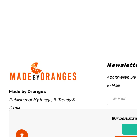
Newslett
Abonnieren Sie 
E-Mail!
Made by Oranges
Publisher of My Image, B-Trendy &
Qjutie
Retentieweg 20
Wir benutze
Folge un
7572 PH Oldenzaal
The Netherlands