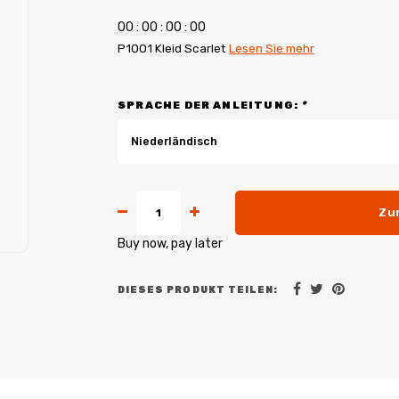
0
0
:
0
0
:
0
0
:
0
0
P1001 Kleid Scarlet
Lesen Sie mehr
SPRACHE DER ANLEITUNG:
*
Niederländisch
Zu
Buy now, pay later
DIESES PRODUKT TEILEN: