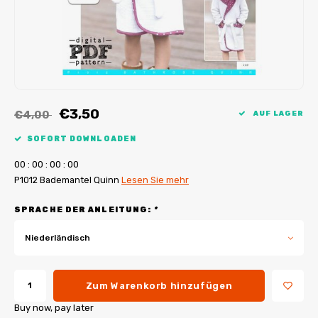
My Image Tutorials
B-Trendy Korrekturen
Freebooks
My Image Korrekturen
Applikationen
Ebook Plotservice
€3,50
€4,00
AUF LAGER
SOFORT DOWNLOADEN
0
0
:
0
0
:
0
0
:
0
0
P1012 Bademantel Quinn
Lesen Sie mehr
SPRACHE DER ANLEITUNG:
*
Niederländisch
Zum Warenkorb hinzufügen
Buy now, pay later