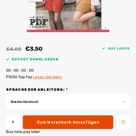
My Image Tutorials
B-Trendy Korrekturen
Freebooks
My Image Korrekturen
Applikationen
Ebook Plotservice
€3,50
€4,00
AUF LAGER
SOFORT DOWNLOADEN
0
0
:
0
0
:
0
0
:
0
0
P1030 Top Fay
Lesen Sie mehr
SPRACHE DER ANLEITUNG:
*
Niederländisch
Zum Warenkorb hinzufügen
Buy now, pay later