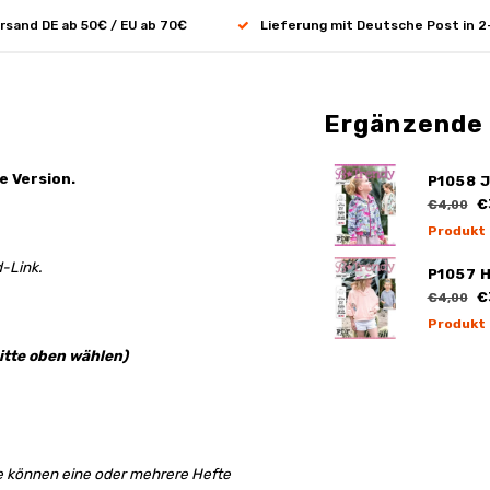
rsand DE ab 50€ / EU ab 70€
Lieferung mit Deutsche Post in 2
Ergänzende
e Version.
P1058 J
€
€4,00
Produkt
-Link.
P1057 
€
€4,00
Produkt
itte oben wählen)
e können eine oder mehrere Hefte