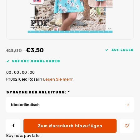
My Image Tutorials
B-Trendy Korrekturen
Freebooks
My Image Korrekturen
Applikationen
Ebook Plotservice
€3,50
€4,00
AUF LAGER
SOFORT DOWNLOADEN
0
0
:
0
0
:
0
0
:
0
0
P1082 Kleid Rosalin
Lesen Sie mehr
SPRACHE DER ANLEITUNG:
*
Niederländisch
Zum Warenkorb hinzufügen
Buy now, pay later