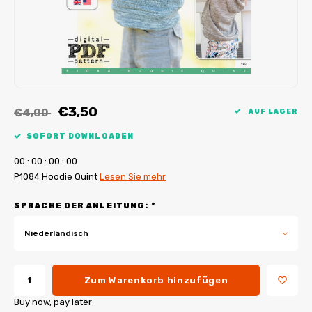
My Image Tutorials
B-Trendy Korrekturen
Freebooks
My Image Korrekturen
Applikationen
Ebook Plotservice
€3,50
€4,00
AUF LAGER
SOFORT DOWNLOADEN
0
0
:
0
0
:
0
0
:
0
0
P1084 Hoodie Quint
Lesen Sie mehr
SPRACHE DER ANLEITUNG:
*
Niederländisch
Zum Warenkorb hinzufügen
Buy now, pay later