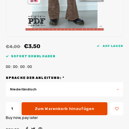
My Image Tutorials
B-Trendy Korrekturen
Freebooks
My Image Korrekturen
Applikationen
Ebook Plotservice
€3,50
€4,00
AUF LAGER
SOFORT DOWNLOADEN
0
0
:
0
0
:
0
0
:
0
0
SPRACHE DER ANLEITUNG:
*
Niederländisch
Zum Warenkorb hinzufügen
Buy now, pay later