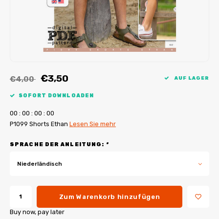
My Image Tutorials
B-Trendy Korrekturen
Freebooks
My Image Korrekturen
Applikationen
Ebook Plotservice
€3,50
€4,00
AUF LAGER
SOFORT DOWNLOADEN
0
0
:
0
0
:
0
0
:
0
0
P1099 Shorts Ethan
Lesen Sie mehr
SPRACHE DER ANLEITUNG:
*
Niederländisch
Zum Warenkorb hinzufügen
Buy now, pay later