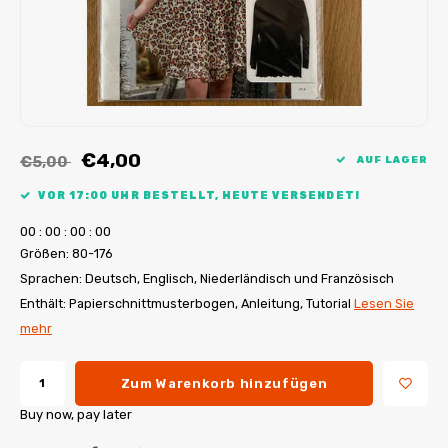
My Image Tutorials
B-Trendy Korrekturen
Freebooks
My Image Korrekturen
Applikationen
Ebook Plotservice
€4,00
€5,00
AUF LAGER
VOR 17:00 UHR BESTELLT, HEUTE VERSENDET!
0
0
:
0
0
:
0
0
:
0
0
Größen: 80-176
Sprachen: Deutsch, Englisch, Niederländisch und Französisch
Enthält: Papierschnittmusterbogen, Anleitung, Tutorial
Lesen Sie
mehr
Zum Warenkorb hinzufügen
Buy now, pay later