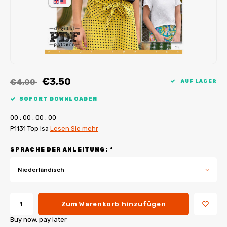
My Image Tutorials
B-Trendy Korrekturen
Freebooks
My Image Korrekturen
Applikationen
Ebook Plotservice
€3,50
€4,00
AUF LAGER
SOFORT DOWNLOADEN
0
0
:
0
0
:
0
0
:
0
0
P1131 Top Isa
Lesen Sie mehr
SPRACHE DER ANLEITUNG:
*
Niederländisch
Zum Warenkorb hinzufügen
Buy now, pay later