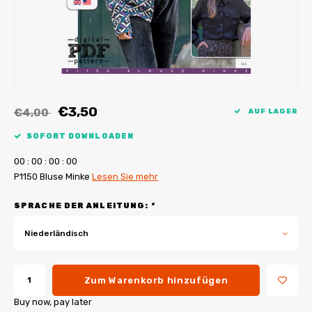
My Image Tutorials
B-Trendy Korrekturen
Freebooks
My Image Korrekturen
Applikationen
Ebook Plotservice
€3,50
€4,00
AUF LAGER
SOFORT DOWNLOADEN
0
0
:
0
0
:
0
0
:
0
0
P1150 Bluse Minke
Lesen Sie mehr
SPRACHE DER ANLEITUNG:
*
Niederländisch
Zum Warenkorb hinzufügen
Buy now, pay later