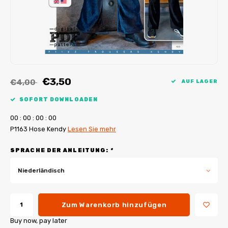
My Image Tutorials
B-Trendy Korrekturen
Freebooks
My Image Korrekturen
Applikationen
Ebook Plotservice
€3,50
€4,00
AUF LAGER
SOFORT DOWNLOADEN
0
0
:
0
0
:
0
0
:
0
0
P1163 Hose Kendy
Lesen Sie mehr
SPRACHE DER ANLEITUNG:
*
Niederländisch
Zum Warenkorb hinzufügen
Buy now, pay later