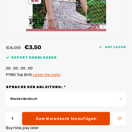
My Image Tutorials
B-Trendy Korrekturen
Freebooks
My Image Korrekturen
Applikationen
Ebook Plotservice
€3,50
€4,00
AUF LAGER
SOFORT DOWNLOADEN
0
0
:
0
0
:
0
0
:
0
0
P1180 Top Britt
Lesen Sie mehr
SPRACHE DER ANLEITUNG:
*
Niederländisch
Zum Warenkorb hinzufügen
Buy now, pay later