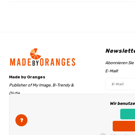
Newslett
Abonnieren Sie 
E-Mail!
Made by Oranges
Publisher of My Image, B-Trendy &
Qjutie
Retentieweg 20
Wir benutze
Folge un
7572 PH Oldenzaal
The Netherlands
info@madebyoranges.com