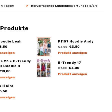
-4 Tagen!
Hervorragende Kundenbewertung (4.8/5*)
 Produkte
Hoodie Leah
P1107 Hoodie Andy
3,50
€3,50
€4,00
 anzeigen
Produkt anzeigen
ge 23 + B-Trendy
B-Trendy 17
ss Doodle 4
€4,00
€7,00
10,00
Produkt anzeigen
 anzeigen
lli Xira
3,50
 anzeigen