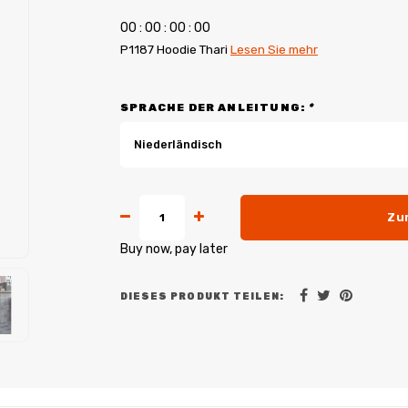
0
0
:
0
0
:
0
0
:
0
0
P1187 Hoodie Thari
Lesen Sie mehr
SPRACHE DER ANLEITUNG:
*
Niederländisch
Zu
Buy now, pay later
DIESES PRODUKT TEILEN: