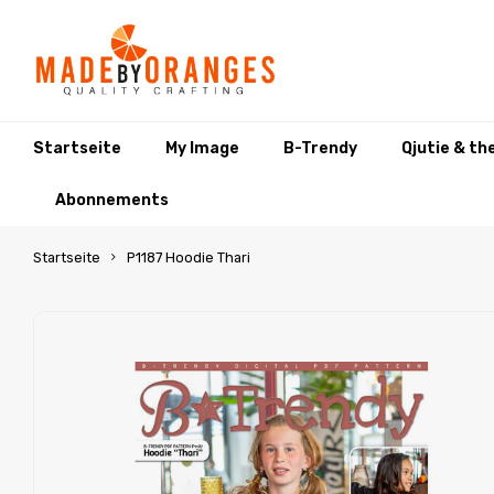
Startseite
My Image
B-Trendy
Qjutie & th
Abonnements
Startseite
P1187 Hoodie Thari