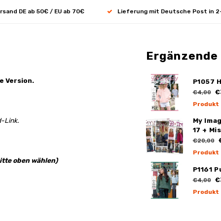
rsand DE ab 50€ / EU ab 70€
Lieferung mit Deutsche Post in 2
Ergänzende
e Version.
P1057 
€
€4,00
Produkt
-Link.
My Ima
17 + Mi
€
€20,00
Produkt
itte oben wählen)
P1161 Pu
€
€4,00
Produkt