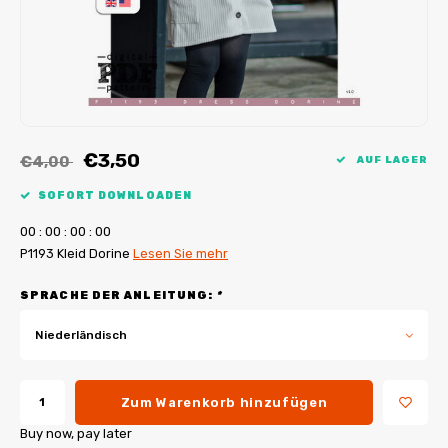
My Image Tutorials
B-Trendy Korrekturen
Freebooks
My Image Korrekturen
Applikationen
Ebook Plotservice
€3,50
€4,00
AUF LAGER
SOFORT DOWNLOADEN
0
0
:
0
0
:
0
0
:
0
0
P1193 Kleid Dorine
Lesen Sie mehr
SPRACHE DER ANLEITUNG:
*
Niederländisch
Zum Warenkorb hinzufügen
Buy now, pay later