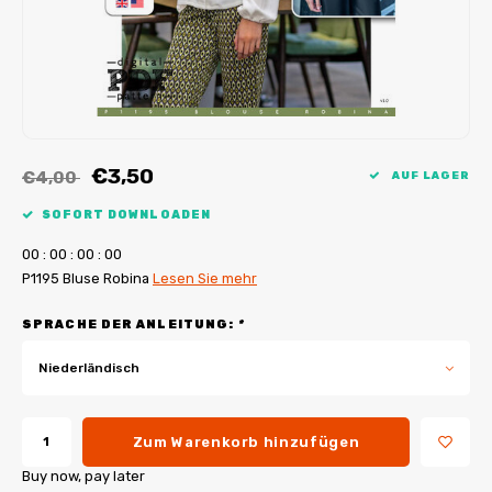
My Image Tutorials
B-Trendy Korrekturen
Freebooks
My Image Korrekturen
Applikationen
Ebook Plotservice
€3,50
€4,00
AUF LAGER
SOFORT DOWNLOADEN
0
0
:
0
0
:
0
0
:
0
0
P1195 Bluse Robina
Lesen Sie mehr
SPRACHE DER ANLEITUNG:
*
Niederländisch
Zum Warenkorb hinzufügen
Buy now, pay later