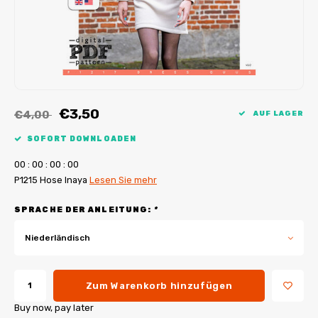
My Image Tutorials
B-Trendy Korrekturen
Freebooks
My Image Korrekturen
Applikationen
Ebook Plotservice
€3,50
€4,00
AUF LAGER
SOFORT DOWNLOADEN
0
0
:
0
0
:
0
0
:
0
0
P1215 Hose Inaya
Lesen Sie mehr
SPRACHE DER ANLEITUNG:
*
Niederländisch
Zum Warenkorb hinzufügen
Buy now, pay later