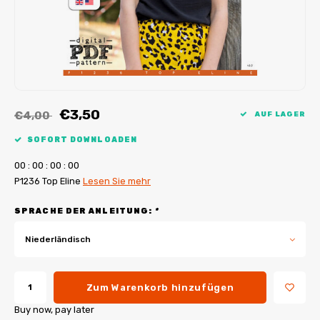
My Image Tutorials
B-Trendy Korrekturen
Freebooks
My Image Korrekturen
Applikationen
Ebook Plotservice
€3,50
€4,00
AUF LAGER
SOFORT DOWNLOADEN
0
0
:
0
0
:
0
0
:
0
0
P1236 Top Eline
Lesen Sie mehr
SPRACHE DER ANLEITUNG:
*
Niederländisch
Zum Warenkorb hinzufügen
Buy now, pay later