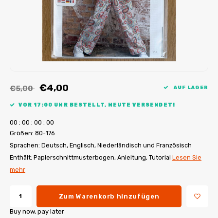
My Image Tutorials
B-Trendy Korrekturen
Freebooks
My Image Korrekturen
Applikationen
Ebook Plotservice
€4,00
€5,00
AUF LAGER
VOR 17:00 UHR BESTELLT, HEUTE VERSENDET!
0
0
:
0
0
:
0
0
:
0
0
Größen: 80-176
Sprachen: Deutsch, Englisch, Niederländisch und Französisch
Enthält: Papierschnittmusterbogen, Anleitung, Tutorial
Lesen Sie
mehr
Zum Warenkorb hinzufügen
Buy now, pay later