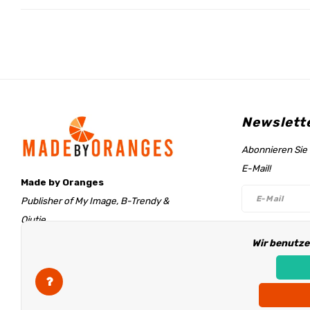
Newslett
Abonnieren Sie 
E-Mail!
Made by Oranges
Publisher of My Image, B-Trendy &
Qjutie
Retentieweg 20
Wir benutze
Folge un
7572 PH Oldenzaal
The Netherlands
info@madebyoranges.com