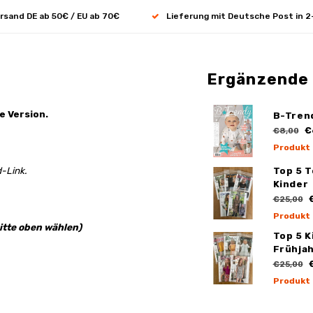
rsand DE ab 50€ / EU ab 70€
Lieferung mit Deutsche Post in 2
Ergänzende
e Version.
B-Tren
€
€8,00
Produkt
-Link.
Top 5 
Kinder
€
€25,00
Produkt
itte oben wählen)
Top 5 K
Frühja
€
€25,00
Produkt