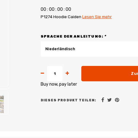
0
0
:
0
0
:
0
0
:
0
0
P1274 Hoodie Caiden
Lesen Sie mehr
SPRACHE DER ANLEITUNG:
*
Niederländisch
Zu
Buy now, pay later
DIESES PRODUKT TEILEN: