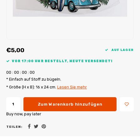
My Image Tutorials
B-Trendy Korrekturen
Freebooks
My Image Korrekturen
Applikationen
Ebook Plotservice
€5,00
AUF LAGER
VOR 17:00 UHR BESTELLT, HEUTE VERSENDET!
0
0
:
0
0
:
0
0
:
0
0
* Einfach auf Stoff zu bügeln.
* Größe (H x B): 16 x 24 cm.
Lesen Sie mehr
Zum Warenkorb hinzufügen
Buy now, pay later
TEILEN: