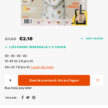
My Image Tutorials
B-Trendy Korrekturen
Freebooks
My Image Korrekturen
Applikationen
Ebook Plotservice
€2,18
€7,00
AUF LAGER
LIEFERUNG INNERHALB 1-3 TAGEN
0
0
:
0
0
:
0
0
:
0
0
10-49 St: 2 € pro St.
50+ St: 1 € pro St.
Lesen Sie mehr
Zum Warenkorb hinzufügen
Buy now, pay later
TEILEN: