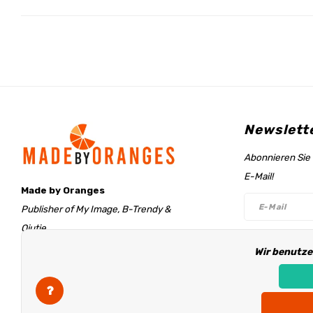
Newslett
Abonnieren Sie 
E-Mail!
Made by Oranges
Publisher of My Image, B-Trendy &
Qjutie
Retentieweg 20
Wir benutze
Folge un
7572 PH Oldenzaal
The Netherlands
info@madebyoranges.com