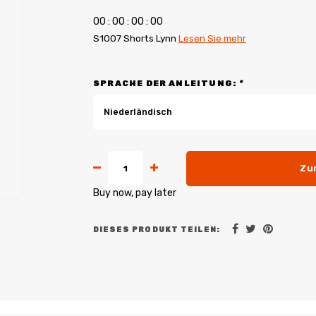
0
0
:
0
0
:
0
0
:
0
0
S1007 Shorts Lynn
Lesen Sie mehr
SPRACHE DER ANLEITUNG:
*
Niederländisch
Zu
Buy now, pay later
DIESES PRODUKT TEILEN: