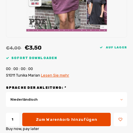
My Image Tutorials
B-Trendy Korrekturen
Freebooks
My Image Korrekturen
Applikationen
Ebook Plotservice
€3,50
€4,00
AUF LAGER
SOFORT DOWNLOADEN
0
0
:
0
0
:
0
0
:
0
0
S1011 Tunika Marian
Lesen Sie mehr
SPRACHE DER ANLEITUNG:
*
Niederländisch
Zum Warenkorb hinzufügen
Buy now, pay later