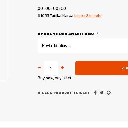
0
0
:
0
0
:
0
0
:
0
0
S1033 Tunika Marua
Lesen Sie mehr
SPRACHE DER ANLEITUNG:
*
Niederländisch
Zu
Buy now, pay later
DIESES PRODUKT TEILEN: