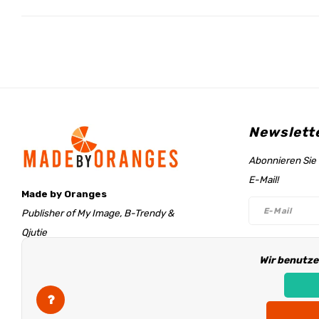
Newslett
Abonnieren Sie 
E-Mail!
Made by Oranges
Publisher of My Image, B-Trendy &
Qjutie
Retentieweg 20
Folge un
Wir benutze
7572 PH Oldenzaal
The Netherlands
info@madebyoranges.com