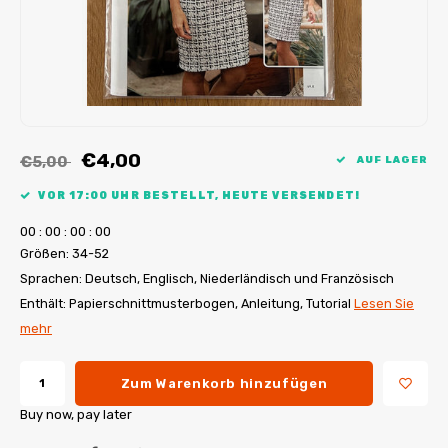
My Image Tutorials
B-Trendy Korrekturen
Freebooks
My Image Korrekturen
Applikationen
Ebook Plotservice
€4,00
€5,00
AUF LAGER
VOR 17:00 UHR BESTELLT, HEUTE VERSENDET!
0
0
:
0
0
:
0
0
:
0
0
Größen: 34-52
Sprachen: Deutsch, Englisch, Niederländisch und Französisch
Enthält: Papierschnittmusterbogen, Anleitung, Tutorial
Lesen Sie
mehr
Zum Warenkorb hinzufügen
Buy now, pay later