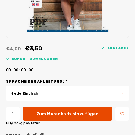
My Image Tutorials
B-Trendy Korrekturen
Freebooks
My Image Korrekturen
Applikationen
Ebook Plotservice
€3,50
€4,00
AUF LAGER
SOFORT DOWNLOADEN
0
0
:
0
0
:
0
0
:
0
0
SPRACHE DER ANLEITUNG:
*
Niederländisch
Zum Warenkorb hinzufügen
Buy now, pay later