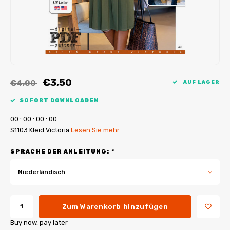
My Image Tutorials
B-Trendy Korrekturen
Freebooks
My Image Korrekturen
Applikationen
Ebook Plotservice
€3,50
€4,00
AUF LAGER
SOFORT DOWNLOADEN
0
0
:
0
0
:
0
0
:
0
0
S1103 Kleid Victoria
Lesen Sie mehr
SPRACHE DER ANLEITUNG:
*
Niederländisch
Zum Warenkorb hinzufügen
Buy now, pay later