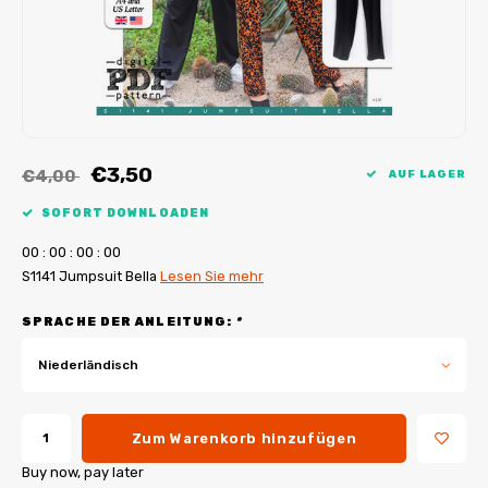
My Image Tutorials
B-Trendy Korrekturen
Freebooks
My Image Korrekturen
Applikationen
Ebook Plotservice
€3,50
€4,00
AUF LAGER
SOFORT DOWNLOADEN
0
0
:
0
0
:
0
0
:
0
0
S1141 Jumpsuit Bella
Lesen Sie mehr
SPRACHE DER ANLEITUNG:
*
Niederländisch
Zum Warenkorb hinzufügen
Buy now, pay later