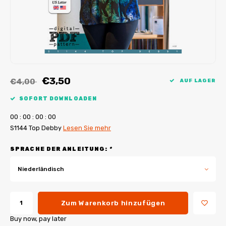
My Image Tutorials
B-Trendy Korrekturen
Freebooks
My Image Korrekturen
Applikationen
Ebook Plotservice
€3,50
€4,00
AUF LAGER
SOFORT DOWNLOADEN
0
0
:
0
0
:
0
0
:
0
0
S1144 Top Debby
Lesen Sie mehr
SPRACHE DER ANLEITUNG:
*
Niederländisch
Zum Warenkorb hinzufügen
Buy now, pay later