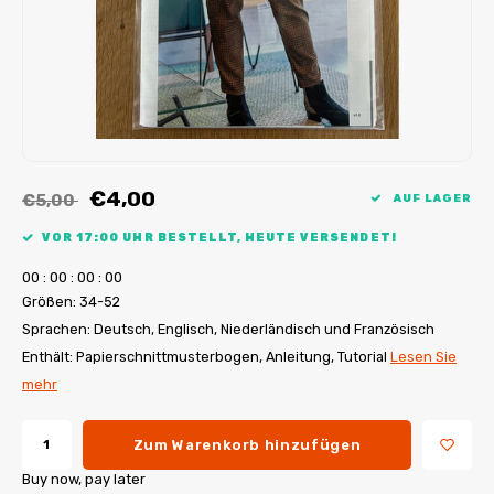
My Image Tutorials
B-Trendy Korrekturen
Freebooks
My Image Korrekturen
Applikationen
Ebook Plotservice
€4,00
€5,00
AUF LAGER
VOR 17:00 UHR BESTELLT, HEUTE VERSENDET!
0
0
:
0
0
:
0
0
:
0
0
Größen: 34-52
Sprachen: Deutsch, Englisch, Niederländisch und Französisch
Enthält: Papierschnittmusterbogen, Anleitung, Tutorial
Lesen Sie
mehr
Zum Warenkorb hinzufügen
Buy now, pay later