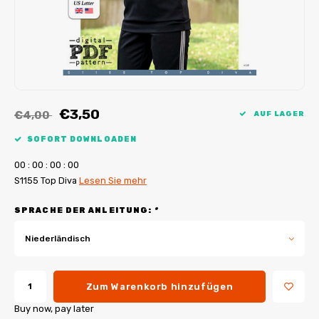
My Image Tutorials
B-Trendy Korrekturen
Freebooks
My Image Korrekturen
Applikationen
Ebook Plotservice
€3,50
€4,00
AUF LAGER
SOFORT DOWNLOADEN
0
0
:
0
0
:
0
0
:
0
0
S1155 Top Diva
Lesen Sie mehr
SPRACHE DER ANLEITUNG:
*
Niederländisch
Zum Warenkorb hinzufügen
Buy now, pay later