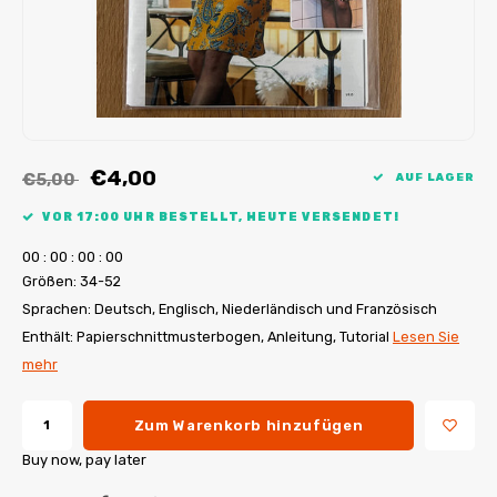
My Image Tutorials
B-Trendy Korrekturen
Freebooks
My Image Korrekturen
Applikationen
Ebook Plotservice
€4,00
€5,00
AUF LAGER
VOR 17:00 UHR BESTELLT, HEUTE VERSENDET!
0
0
:
0
0
:
0
0
:
0
0
Größen: 34-52
Sprachen: Deutsch, Englisch, Niederländisch und Französisch
Enthält: Papierschnittmusterbogen, Anleitung, Tutorial
Lesen Sie
mehr
Zum Warenkorb hinzufügen
Buy now, pay later