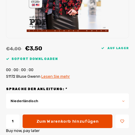
My Image Tutorials
B-Trendy Korrekturen
Freebooks
My Image Korrekturen
Applikationen
Ebook Plotservice
€3,50
€4,00
AUF LAGER
SOFORT DOWNLOADEN
0
0
:
0
0
:
0
0
:
0
0
S1172 Bluse Gwenn
Lesen Sie mehr
SPRACHE DER ANLEITUNG:
*
Niederländisch
Zum Warenkorb hinzufügen
Buy now, pay later